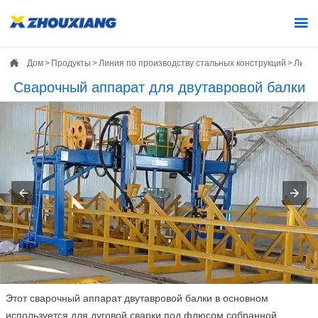


Дом
>
Продукты
>
Линия по производству стальных конструкций
>
Линия
Сварочный аппарат для двутавровой балки
Этот сварочный аппарат двутавровой балки в основном
используется для дуговой сварки под флюсом собранной