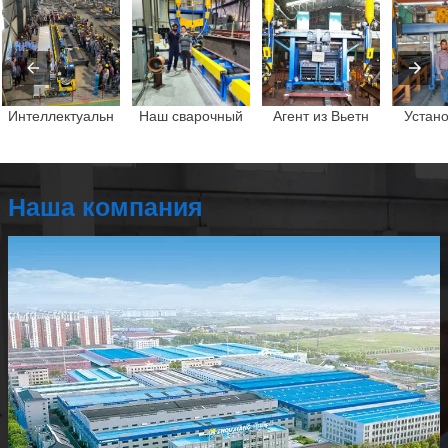
Интеллектуальн
Наш сварочный
Агент из Вьетн
Устано
Наша компания