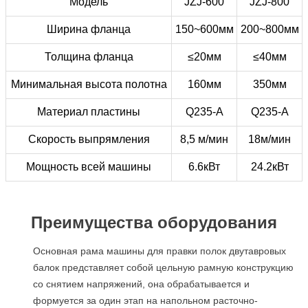
Модель
JZJ-600
JZJ-800
Ширина фланца
150~600мм
200~800мм
Толщина фланца
≤20мм
≤40мм
Минимальная высота полотна
160мм
350мм
Материал пластины
Q235-А
Q235-А
Скорость выпрямления
8,5 м/мин
18м/мин
Мощность всей машины
6.6кВт
24.2кВт
Преимущества оборудования
Основная рама машины для правки полок двутавровых
балок представляет собой цельную рамную конструкцию
со снятием напряжений, она обрабатывается и
формуется за один этап на напольном расточно-