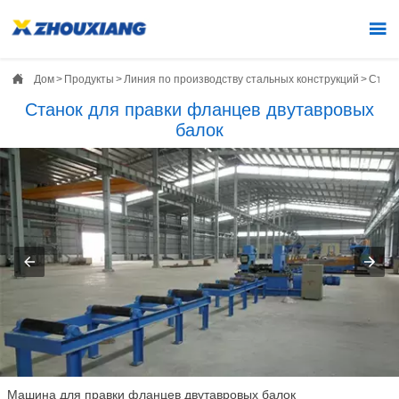


Дом
>
Продукты
>
Линия по производству стальных конструкций
>
Стано
Станок для правки фланцев двутавровых
балок
Машина для правки фланцев двутавровых балок