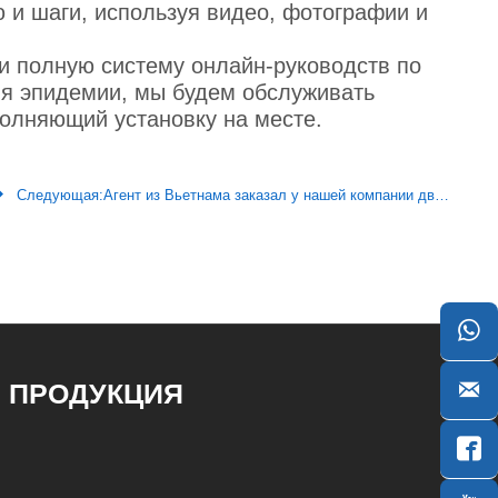
 и шаги, используя видео, фотографии и
и полную систему онлайн-руководств по
емя эпидемии, мы будем обслуживать
полняющий установку на месте.

Следующая:
Агент из Вьетнама заказал у нашей компании два комплекта двухколонной сварочной машины SXBH20.


ПРОДУКЦИЯ
