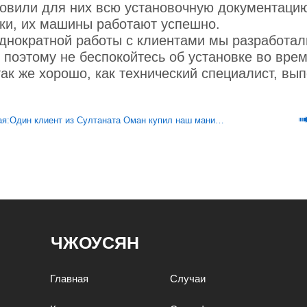
овили для них всю установочную документацию
ки, их машины работают успешно.
днократной работы с клиентами мы разработал
, поэтому не беспокойтесь об установке во вр
так же хорошо, как технический специалист, вы
я:
Один клиент из Султаната Оман купил наш манипулятор и вращатель для сварки больших цилиндров.
ЧЖОУСЯН
Главная
Случаи