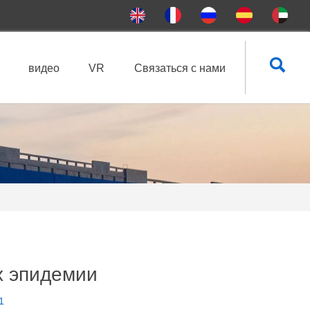

видео
VR
Связаться с нами
х эпидемии
1