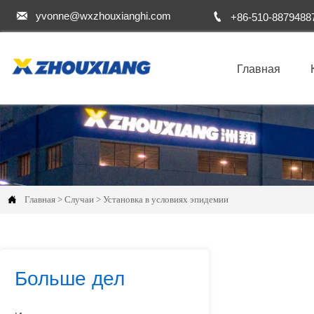


yvonne@wxzhouxianghi.com
+86-510-8879488
Главная

Главная
>
Случаи
>
Установка в условиях эпидемии
Больше дел