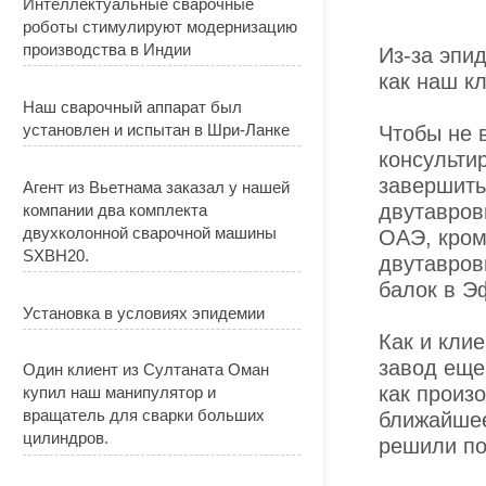
Интеллектуальные сварочные
роботы стимулируют модернизацию
производства в Индии
Из-за эпи
как наш к
Наш сварочный аппарат был
установлен и испытан в Шри-Ланке
Чтобы не 
консульти
завершить
Агент из Вьетнама заказал у нашей
двутавров
компании два комплекта
двухколонной сварочной машины
ОАЭ, кром
SXBH20.
двутавров
балок в Э
Установка в условиях эпидемии
Как и кли
завод еще
Один клиент из Султаната Оман
как произ
купил наш манипулятор и
вращатель для сварки больших
ближайшее
цилиндров.
решили по