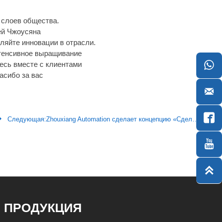
 слоев общества.
ей Чжоусяна
ляйте инновации в отрасли.
тенсивное выращивание

есь вместе с клиентами
асибо за вас



Следующая:
Zhouxiang Automation сделает концепцию «Сделано в Китае 2025» более обоснованной


ПРОДУКЦИЯ