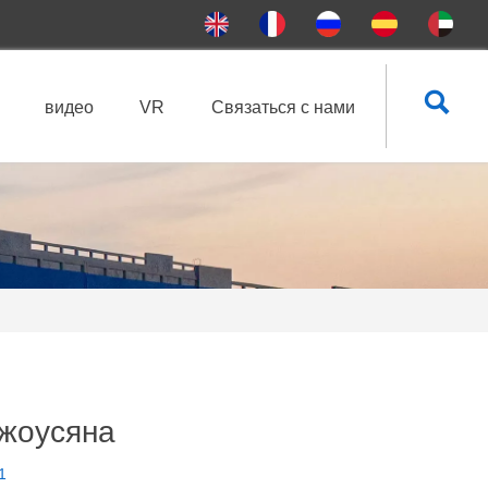

видео
VR
Связаться с нами
Чжоусяна
1