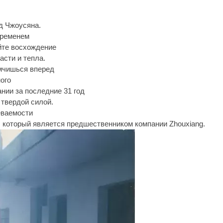
од Чжоусяна.
временем
йте восхождение
асти и тепла.
 мчишься вперед
ого
нии за последние 31 год
 твердой силой.
еваемости
, который является предшественником компании Zhouxiang.