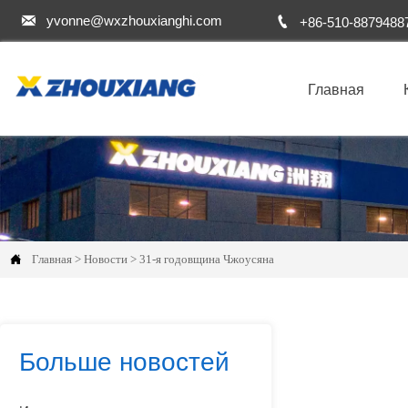


yvonne@wxzhouxianghi.com
+86-510-8879488
Главная

Главная
>
Новости
>
31-я годовщина Чжоусяна
Больше новостей